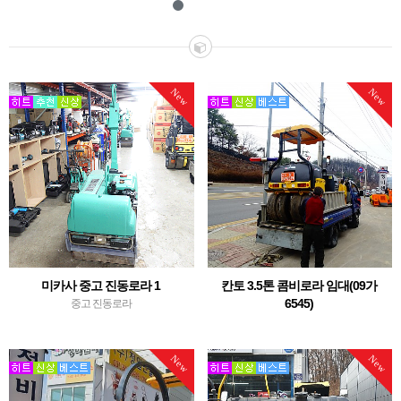
New
New
미카사 중고 진동로라 1
칸토 3.5톤 콤비로라 임대(09가
6545)
중고 진동로라
번호판 등록된 3.5톤 콤비로라 임대
New
New