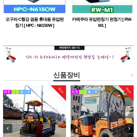
오구라 C형강 겸용 휴대용 유압펀
카메쿠라 유압펀칭기 펀칭기 [ RW-
칭기 [ HPC - N6150W ]
M1 ]
ㄷ잔넬,H빔 및 C형강 겸용 펀칭기
6T - 14mm 까지 펀칭가능 (SS400)
신품장비
+
New
New