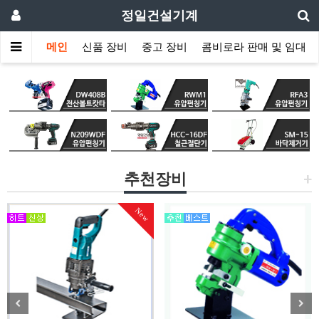
정일건설기계
메인
신품 장비
중고 장비
콤비로라 판매 및 임대
추천장비
+
New