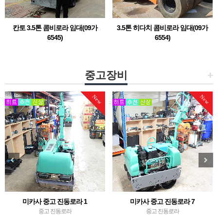
칸토 3.5톤 콤비로라 임대(09가
3.5톤 히다치 콤비로라 임대(09가
6545)
6554)
번호판 등록된 3.5톤 콤비로라 임대
3.5톤 히다치 콤비로라 임대번호판 별로
임대품 관리되오니, 임대 문의는 당사로
전화 주시기 바랍니다.02-486-0948 / 010-
중고장비
+
8859-0657히다치 3.5톤 콤비로라 중고 판
매도 가능합니다. (
New
New
미카사 중고 진동로라 1
미카사 중고 진동로라 7
중고 진동로라
중고 진동로라